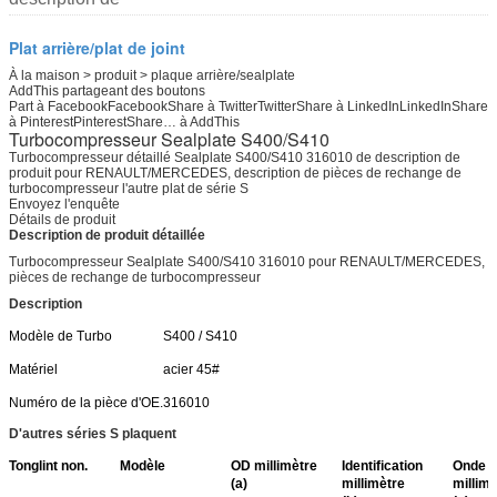
Plat arrière/plat de joint
À la maison > produit > plaque arrière/sealplate
AddThis partageant des boutons
Part à FacebookFacebookShare à TwitterTwitterShare à LinkedInLinkedInShare
à PinterestPinterestShare…
à AddThis
Turbocompresseur Sealplate S400/S410
Turbocompresseur détaillé Sealplate S400/S410 316010 de description de
produit pour RENAULT/MERCEDES, description de pièces de rechange de
turbocompresseur l'autre plat de série S
Envoyez l'enquête
Détails de produit
Description de produit détaillée
Turbocompresseur Sealplate S400/S410 316010 pour RENAULT/MERCEDES,
pièces de rechange de turbocompresseur
Description
Modèle de Turbo
S400 / S410
Matériel
acier 45#
Numéro de la pièce d'OE.
316010
D'autres séries S plaquent
Tonglint non.
Modèle
OD millimètre
Identification
Onde e
(a)
millimètre
millimè