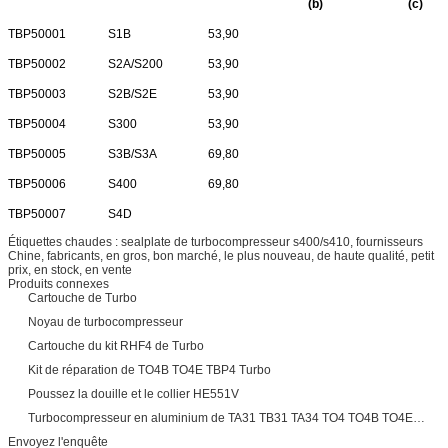
(b)
(c)
TBP50001
S1B
53,90
TBP50002
S2A/S200
53,90
TBP50003
S2B/S2E
53,90
TBP50004
S300
53,90
TBP50005
S3B/S3A
69,80
TBP50006
S400
69,80
TBP50007
S4D
Étiquettes chaudes : sealplate de turbocompresseur s400/s410, fournisseurs
Chine, fabricants, en gros, bon marché, le plus nouveau, de haute qualité, petit
prix, en stock, en vente
Produits connexes
Cartouche de Turbo
Noyau de turbocompresseur
Cartouche du kit RHF4 de Turbo
Kit de réparation de TO4B TO4E TBP4 Turbo
Poussez la douille et le collier HE551V
Turbocompresseur en aluminium de TA31 TB31 TA34 TO4 TO4B TO4E…
Envoyez l'enquête