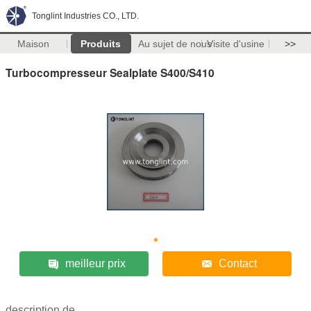
Tonglint Industries CO., LTD.
Maison
Produits
Au sujet de nous
Visite d'usine
>>
Turbocompresseur Sealplate S400/S410
meilleur prix
Contact
description de