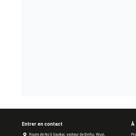
Entrer en contact
À
Route de No.5 Gaokai, secteur de Binhu, Wuxi,
Pro