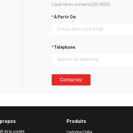
Caractères restants(
20
/3000)
À Partir De:
Téléphone:
Contactez
 propos
Produits
fil de la société
Cartridge/CHRA