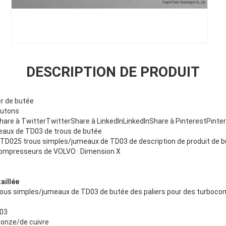
DESCRIPTION DE PRODUIT
er de butée
outons
are à TwitterTwitterShare à LinkedInLinkedInShare à PinterestPint
eaux de TD03 de trous de butée
e TD025 trous simples/jumeaux de TD03 de description de produit de b
compresseurs de VOLVO : Dimension X
aillée
rous simples/jumeaux de TD03 de butée des paliers pour des turboc
03
ronze/de cuivre