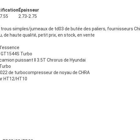
ification
Épaisseur
7.55
2.73-2.75
trous simples/jumeaux de td03 de butée des paliers, fournisseurs Chin
 de haute qualité, petit prix, en stock, en vente
 d'essence
lt GT1544S Turbo
amion puissant II 3.5T Chrorus de Hyundai
Turbo
022 de turbocompresseur de noyau de CHRA
eur HT12/HT10