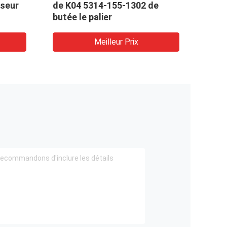
sseur
de K04 5314-155-1302 de
turb
butée le palier
Meilleur Prix