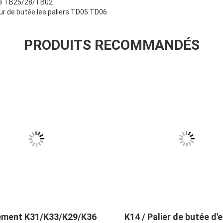
tée TB25/28/TB02
r de butée les paliers TD05 TD06
PRODUITS RECOMMANDÉS
ement K31/K33/K29/K36
K14 / Palier de butée d'