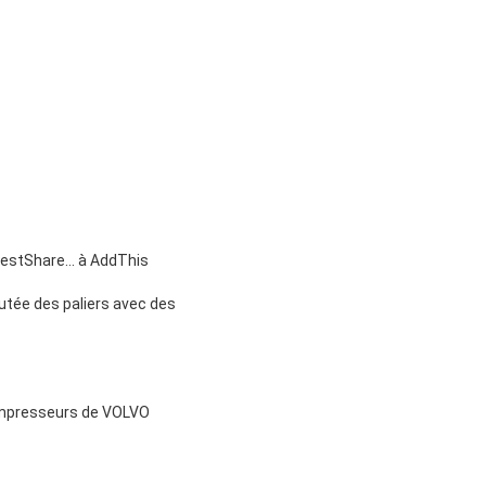
erestShare…
à AddThis
utée des paliers avec des
ompresseurs de VOLVO