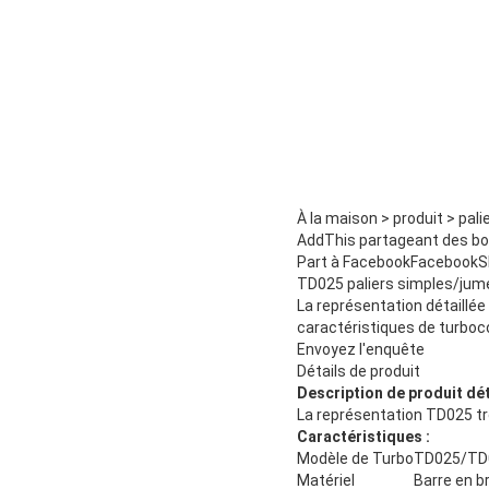
À la maison > produit > pali
AddThis partageant des b
Part à FacebookFacebookSh
TD025 paliers simples/jum
La représentation détaillé
caractéristiques de turbo
Envoyez l'enquête
Détails de produit
Description de produit dét
La représentation TD025 t
Caractéristiques :
Modèle de Turbo
TD025/TD
Matériel
Barre en b