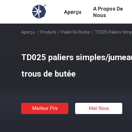
A Propos De
Aperçu
Nous
Aperçu
/
Produits
/
Palier De Butée
/
TD025 Paliers Sim
TD025 paliers simples/jumea
trous de butée
Meilleur Prix
Mail Nous