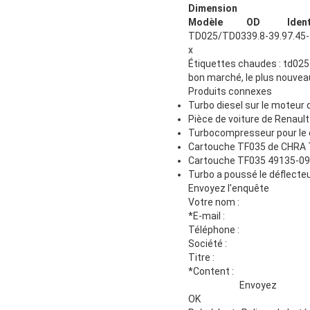
Dimension
Modèle
OD
Ident
TD025/TD03
39.8-39.9
7.45-
x
Étiquettes chaudes : td025 
bon marché, le plus nouveau,
Produits connexes
Turbo diesel sur le moteur
Pièce de voiture de Renau
Turbocompresseur pour le c
Cartouche TF035 de CHRA 
Cartouche TF035 49135-09
Turbo a poussé le déflect
Envoyez l'enquête
Votre nom :
*E-mail
:
Téléphone :
Société :
Titre :
*Content
:
Envoyez
OK