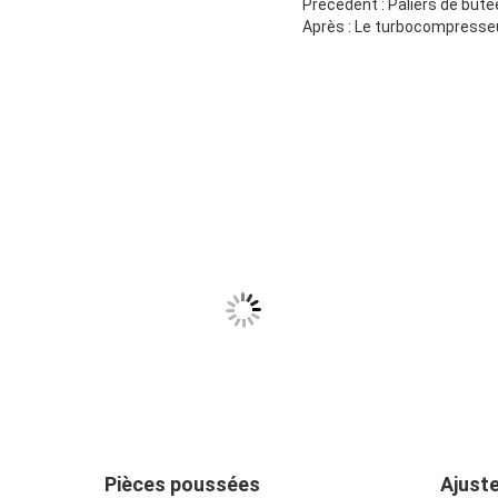
Précédent : Paliers de bu
Après : Le turbocompresseu
n de
Pièces poussées
Ajust