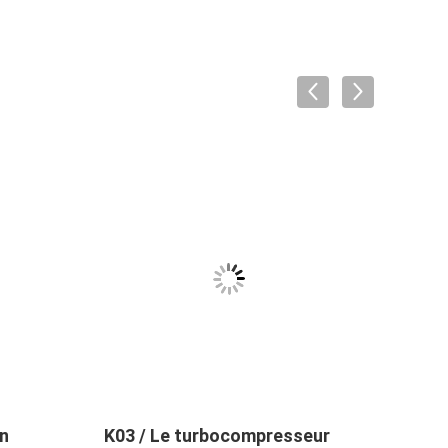
en
K03 / Le turbocompresseur
Petit