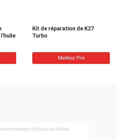
e
Kit de réparation de K27
Kit 
l'huile
Turbo
turbo
de t
Meilleur Prix