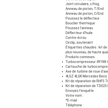
Joint circulaire, c/hsg.
Anneau de piston, T/End
Anneau de piston, C/End
Poussez le déflecteur
Bouclier thermique
Poussez l'anneau
Déflecteur d'huile
Contre-écrou
Circlip, soutenant
Étiquettes chaudes : kit de
plus nouveau, de haute quali
Produits connexes
Turbocompresseur 49188-
Cartouche de turbocompr
Axe de turbine de roue d'a
4LGZ 4LGK Mercedes Benz T
Kit de réparation de RHF5 T
Kit de réparation de TD025
Envoyez l'enquête
Votre nom :
*E-mail
:
Téléphone :