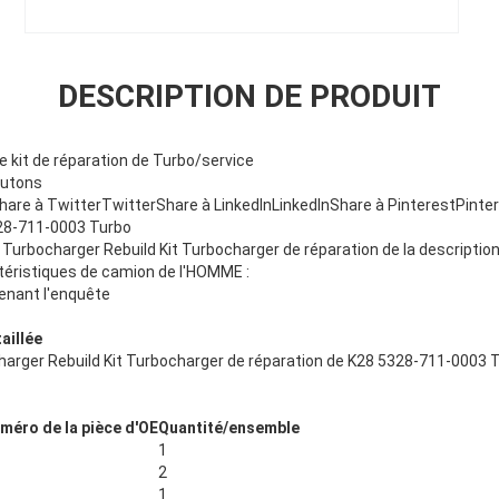
DESCRIPTION DE PRODUIT
de kit de réparation de Turbo/service
outons
are à TwitterTwitterShare à LinkedInLinkedInShare à PinterestPint
328-711-0003 Turbo
Kit Turbocharger Rebuild Kit Turbocharger de réparation de la descripti
téristiques de camion de l'HOMME :
enant l'enquête
aillée
ocharger Rebuild Kit Turbocharger de réparation de K28 5328-711-0003 
méro de la pièce d'OE
Quantité/ensemble
1
2
1