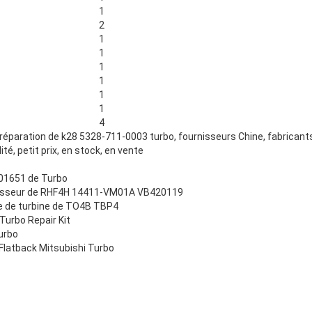
1
2
1
1
1
1
1
1
4
 réparation de k28 5328-711-0003 turbo, fournisseurs Chine, fabricants
té, petit prix, en stock, en vente
01651 de Turbo
esseur de RHF4H 14411-VM01A VB420119
xe de turbine de TO4B TBP4
urbo Repair Kit
urbo
 Flatback Mitsubishi Turbo