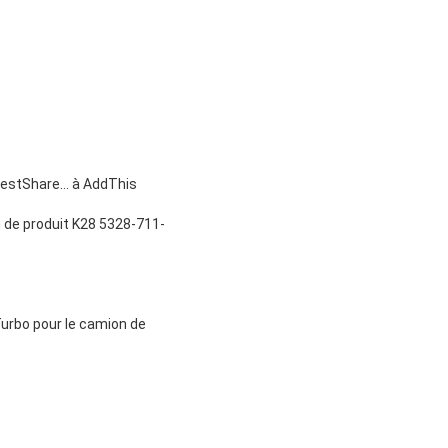
erestShare…
à AddThis
on de produit K28 5328-711-
Turbo pour le camion de