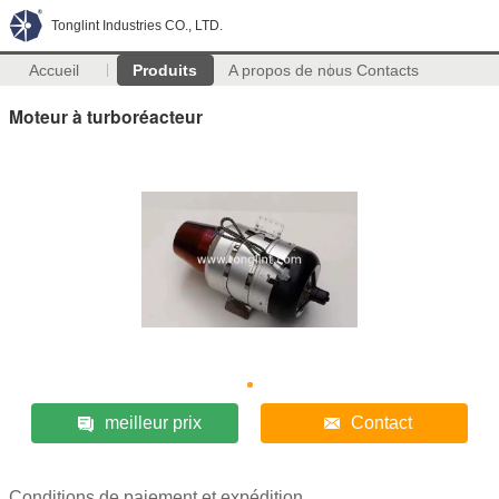
Tonglint Industries CO., LTD.
Accueil
Produits
A propos de nous
Contacts
Moteur à turboréacteur
meilleur prix
Contact
Conditions de paiement et expédition