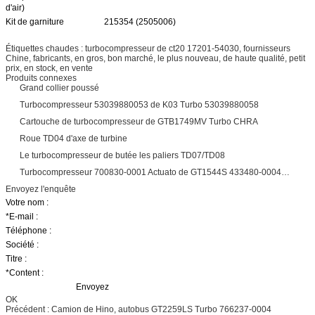
d'air)
Kit de garniture
215354 (2505006)
Étiquettes chaudes : turbocompresseur de ct20 17201-54030, fournisseurs
Chine, fabricants, en gros, bon marché, le plus nouveau, de haute qualité, petit
prix, en stock, en vente
Produits connexes
Grand collier poussé
Turbocompresseur 53039880053 de K03 Turbo 53039880058
Cartouche de turbocompresseur de GTB1749MV Turbo CHRA
Roue TD04 d'axe de turbine
Le turbocompresseur de butée les paliers TD07/TD08
Turbocompresseur 700830-0001 Actuato de GT1544S 433480-0004…
Envoyez l'enquête
Votre nom :
*E-mail
:
Téléphone :
Société :
Titre :
*Content
:
Envoyez
OK
Précédent : Camion de Hino, autobus GT2259LS Turbo 766237-0004