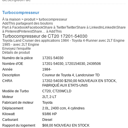
Turbocompresseur
À la maison > produit > turbocompresseur
AddThis partageant des boutons
Part à FacebookFacebookShare à TwitterTwitterShare à LinkedInLinkedInShare
à PinterestPinterestShare…
à AddThis
Turbocompresseur de CT20 17201-54030
Toyota Land Cruiser des applications 1984 - Toyota 4-Runner avec 2LT Engine
1985 - avec 2LT Engine
Envoyez l'enquête
Détails de produit
Numéro de la pièce
17201-54030
Nombre d'OE
17201-54030, 1720154030, 2439506
Année
1984-
Description
Coureur de Toyota 4, Landcruiser TD
CHRA
17202-54030 $250,00 NOUVEAUX EN STOCK,
FABRIQUÉ AUX ETATS-UNIS
Modèle de Turbo
CT20, CT20WCLD
Moteur
2LT, 2-LT
Fabricant de moteur
Toyota
Déplacement
2.0L, 2400 ccm, 4 cylindres
Kilowatt
93/86 HP
Carburant
Diesel
Rapport du logement
$68,00 NOUVEAU EN STOCK