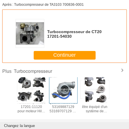
Après : Turbocompresseur de TA3103 700836-0001
Turbocompresseur de CT20
17201-54030
Continuer
Turbocompresseur
Plus
G071
Turbocompresseur
Qualité Turbo K16
Le véhicule doit
GT22
Pour le
17201-11120
53169887129
être équipé d'un
Turbocomp
C7 de la
pour moteur Hilux
53169707129 de
système de
17201-
ie 3126
1GD-FTV 2.8 L
turbocompresseur
freinage.
pour Hin
Toyota C
Bus N0
Changez la langue