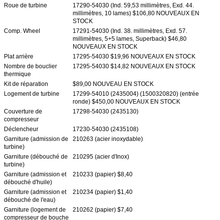
Roue de turbine
17290-54030 (Ind. 59,53 millimètres, Exd. 44.
millimètres, 10 lames) $106,80 NOUVEAUX EN
STOCK
Comp. Wheel
17291-54030 (Ind. 38. millimètres, Exd. 57.
millimètres, 5+5 lames, Superback) $46,80
NOUVEAUX EN STOCK
Plat arrière
17295-54030 $19,96 NOUVEAUX EN STOCK
Nombre de bouclier
17295-54030 $14,82 NOUVEAUX EN STOCK
thermique
Kit de réparation
$89,00 NOUVEAU EN STOCK
Logement de turbine
17299-54010 (2435004) (1500320820) (entrée
ronde) $450,00 NOUVEAUX EN STOCK
Couverture de
17298-54030 (2435130)
compresseur
Déclencheur
17230-54030 (2435108)
Garniture (admission de
210263 (acier inoxydable)
turbine)
Garniture (débouché de
210295 (acier d'Inox)
turbine)
Garniture (admission et
210233 (papier) $8,40
débouché d'huile)
Garniture (admission et
210234 (papier) $1,40
débouché de l'eau)
Garniture (logement de
210262 (papier) $7,40
compresseur de bouche