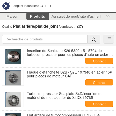
Tonglint Industries CO., LTD.
Maison
Produits
Au sujet de nous
Visite d'usine
>>
Plat arrière/plat de joint
Qualité
fournisseur.
(37)
Insertion de Sealplate K29 5329-151-5704 de
turbocompresseur pour les pièces d'auto en acier de
LIEBHERR
Contact
Plaque d'étanchéité S2B / S2E 197340 en acier 45#
pour pièces de moteur CAT
Contact
Turbocompresseur Sealplate S4D/insertion de
matériel de moulage fer de S4DS 197651
Contact
Plat arrière de turbocompresseur GT37/GT40